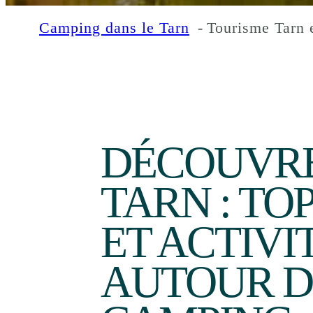
Camping dans le Tarn
Tourisme Tarn 
:
:
Lire la suite
Lire la suite
Bord
Nos
de
chalets
lac
DÉCOUVRE
TARN : TOP
ET ACTIVI
AUTOUR 