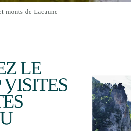
et monts de Lacaune
Z LE
 VISITES
TÉS
DU