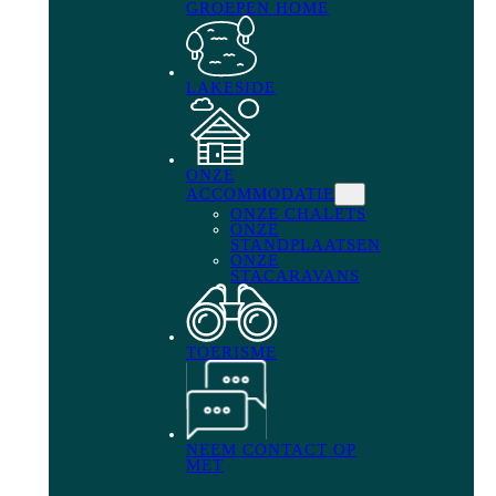
GROEPEN HOME
LAKESIDE
ONZE
ACCOMMODATIE
ONZE CHALETS
ONZE
STANDPLAATSEN
ONZE
STACARAVANS
TOERISME
NEEM CONTACT OP
MET