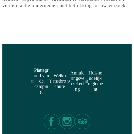
verdere actie ondernemen met betrekking tot uw verzoek.
Plattegr
Annule
Huisho
ond van
Welko
ringsve
udelijk
de
mstbro
rzekeri
regleme
campin
chure
ng
nt
g