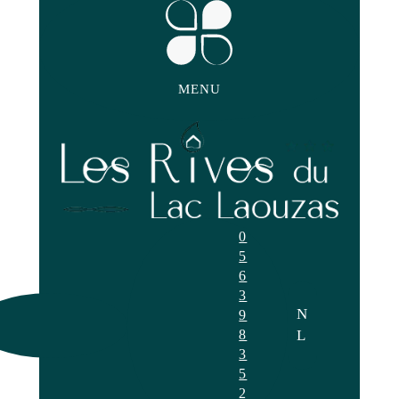
MENU
0
5
6
3
N
9
8
L
3
5
2