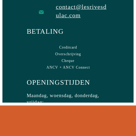
contact@lesrivesd
ulac.com
BETALING
Creditcard
Overschrijving
Cheque
ANCV + ANCV Connect
OPENINGSTIJDEN
Maandag, woensdag, donderdag,
vrijdag:
10.00 – 12.00 / 15.00 – 19.00
Dinsdag, zaterdag, zondag:
15.00 – 19.00 uur