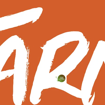
Web & Advertentie Agentschap Geek
©
Tonic
– Camping Les Rives du Lac
2026
Laouzas
Privacybeleid
Juridische informatie